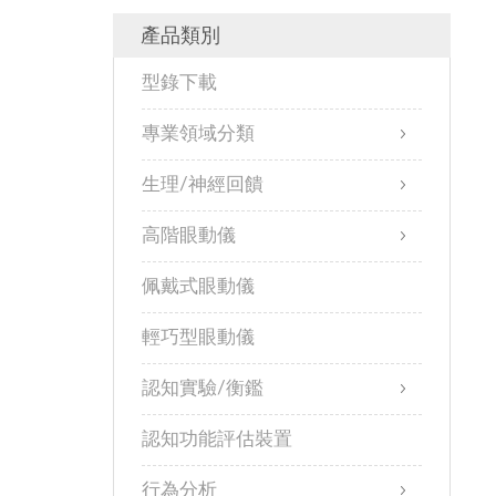
產品類別
型錄下載
專業領域分類
生理/神經回饋
高階眼動儀
佩戴式眼動儀
輕巧型眼動儀
認知實驗/衡鑑
認知功能評估裝置
行為分析