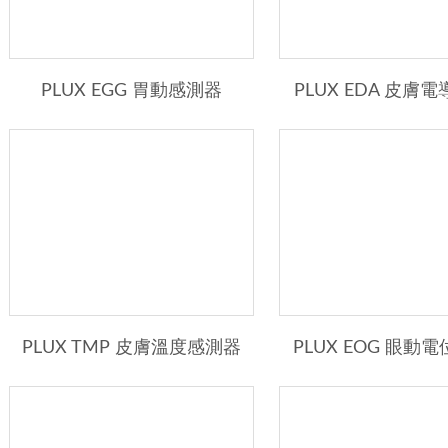
PLUX EGG 胃動感測器
PLUX EDA 皮膚
PLUX TMP 皮膚溫度感測器
PLUX EOG 眼動