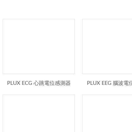
PLUX ECG 心跳電位感測器
PLUX EEG 腦波