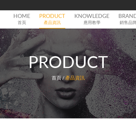
HOME
PRODUCT
KNOWLEDGE
BRAN
首頁
產品資訊
應用教學
銷售品
專業領域分類
生理/神經回饋
高階眼動儀
輕巧型眼動儀
認知實驗/衡鑑
認知功能評估
PRODUCT
生理訊號
人體運動生理
腦波紀錄系統
非侵入式血壓分析
眼動測謊
動作分析
首頁
產品資訊