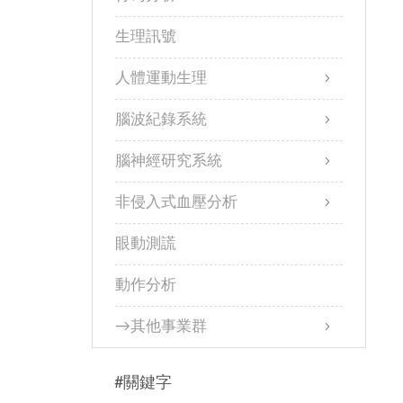
生理訊號
人體運動生理
腦波紀錄系統
腦神經研究系統
非侵入式血壓分析
眼動測謊
動作分析
→其他事業群
#關鍵字