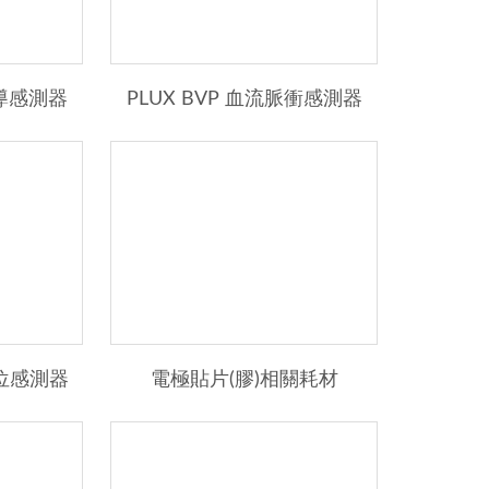
電導感測器
PLUX BVP 血流脈衝感測器
電位感測器
電極貼片(膠)相關耗材