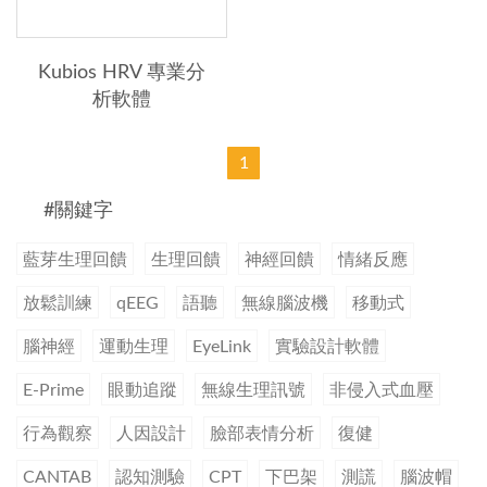
Kubios HRV 專業分
析軟體
1
#關鍵字
藍芽生理回饋
生理回饋
神經回饋
情緒反應
放鬆訓練
qEEG
語聽
無線腦波機
移動式
腦神經
運動生理
EyeLink
實驗設計軟體
E-Prime
眼動追蹤
無線生理訊號
非侵入式血壓
行為觀察
人因設計
臉部表情分析
復健
CANTAB
認知測驗
CPT
下巴架
測謊
腦波帽