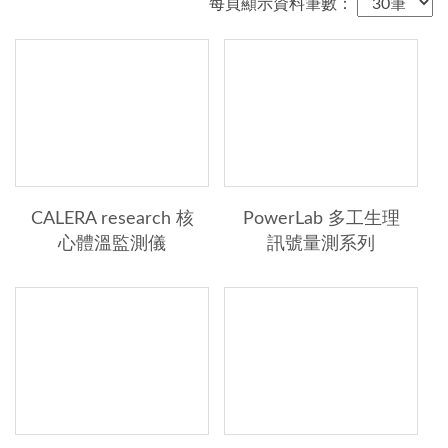
每頁顯示資料筆數：
專業領域分類
生理/神經回饋
高階眼動儀
佩戴式眼動儀
輕巧型眼動儀
CALERA research 核
PowerLab 多工生理
心體溫監測儀
訊號量測系列
認知實驗/衡鑑
認知功能評估裝置
行為分析
生理訊號
人體運動生理