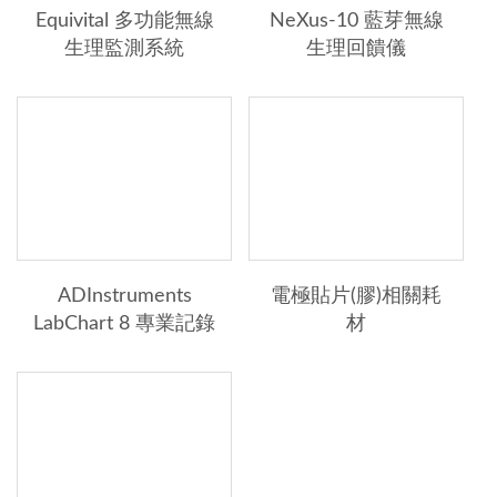
Equivital 多功能無線
NeXus-10 藍芽無線
腦波紀錄系統
生理監測系統
生理回饋儀
腦神經研究系統
非侵入式血壓分析
眼動測謊
動作分析
ADInstruments
電極貼片(膠)相關耗
→其他事業群
LabChart 8 專業記錄
材
分析軟體