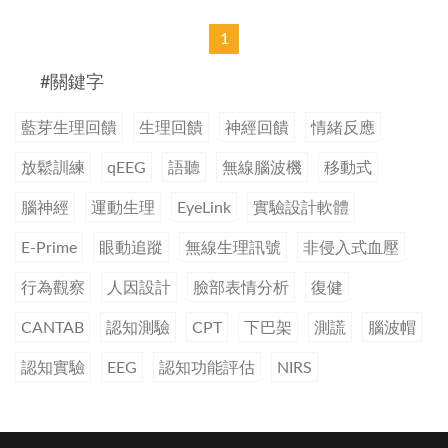
錄
原廠型錄
1
#關鍵字
藍芽生理回饋
生理回饋
神經回饋
情緒反應
放鬆訓練
qEEG
語聽
無線腦波機
移動式
腦神經
運動生理
EyeLink
實驗設計軟體
E-Prime
眼動追蹤
無線生理訊號
非侵入式血壓
行為觀察
人因設計
臉部表情分析
復健
CANTAB
認知測驗
CPT
下巴架
測謊
腦波帽
認知實驗
EEG
認知功能評估
NIRS