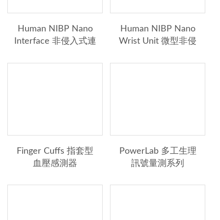
腦波紀錄系統
Human NIBP Nano
Human NIBP Nano
腦神經研究系統
Interface 非侵入式連
Wrist Unit 微型非侵
續血壓介面
入式血壓手腕部件
非侵入式血壓分析
眼動測謊
動作分析
→其他事業群
Finger Cuffs 指套型
PowerLab 多工生理
血壓感測器
訊號量測系列