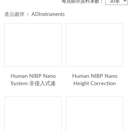
每頁顯示資料筆數：
專業領域分類
產品廠牌
ADInstruments
生理/神經回饋
高階眼動儀
佩戴式眼動儀
輕巧型眼動儀
認知實驗/衡鑑
Human NIBP Nano
Human NIBP Nano
System 非侵入式連
Height Correction
認知功能評估裝置
續血壓量測系統
Unit 非侵入式血壓高
度校正器
行為分析
生理訊號
人體運動生理